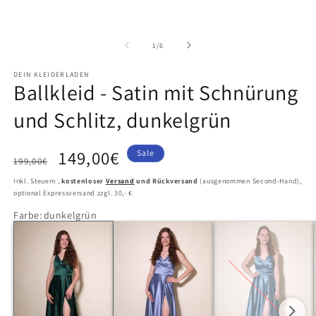
in
in
Modal
M
öffnen
ö
von
1
/
6
DEIN KLEIDERLADEN
Ballkleid - Satin mit Schnürung
und Schlitz, dunkelgrün
149,00€
Sale
199,00€
Inkl. Steuern ,
kostenloser
Versand
und Rückversand
(ausgenommen Second-Hand),
optional Expressversand zzgl. 30,- €
Farbe
:
dunkelgrün