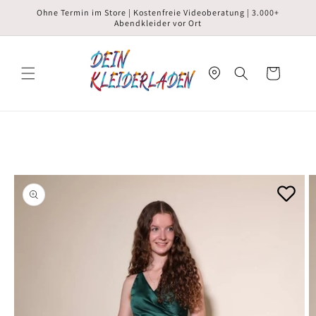
Direkt
Ohne Termin im Store | Kostenfreie Videoberatung | 3.000+
zum
Abendkleider vor Ort
Inhalt
Warenkorb
duktinformationen
ingen