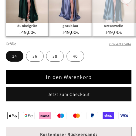
dunkelgrün
graublau
ozeanwelle
149,00€
149,00€
149,00€
Größe
Größentabelle
34
36
38
40
In den Warenkorb
Jetzt zum Checkout
Kostenloser Rückversand: