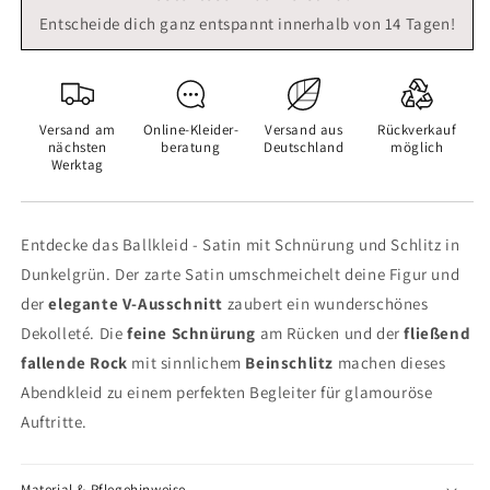
Entscheide dich ganz entspannt innerhalb von 14 Tagen!
Versand am
Online-Kleider­
Versand aus
Rückverkauf
nächsten
beratung
Deutschland
möglich
Werktag
Entdecke das Ballkleid - Satin mit Schnürung und Schlitz in
Dunkelgrün. Der zarte Satin umschmeichelt deine Figur und
der
elegante V-Ausschnitt
zaubert ein wunderschönes
Dekolleté. Die
feine Schnürung
am Rücken und der
fließend
fallende Rock
mit sinnlichem
Beinschlitz
machen dieses
Abendkleid zu einem perfekten Begleiter für glamouröse
Auftritte.
Material & Pflegehinweise