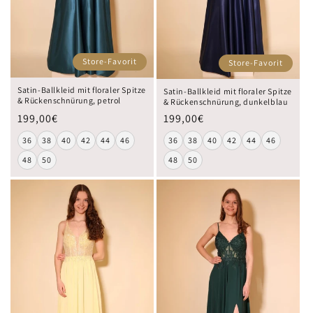
Store-Favorit
Store-Favorit
Satin-Ballkleid mit floraler Spitze
Satin-Ballkleid mit floraler Spitze
& Rückenschnürung, petrol
& Rückenschnürung, dunkelblau
199,00€
199,00€
36
38
40
42
44
46
36
38
40
42
44
46
48
50
48
50