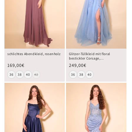
schlichtes Abendkleid, rosenholz
Glitzer-Tüllkleid mit floral
bestickter Corsage,
Rückenschnürung und
169,00€
249,00€
Beinschlitz, hellblau
36
38
40
42
36
38
40