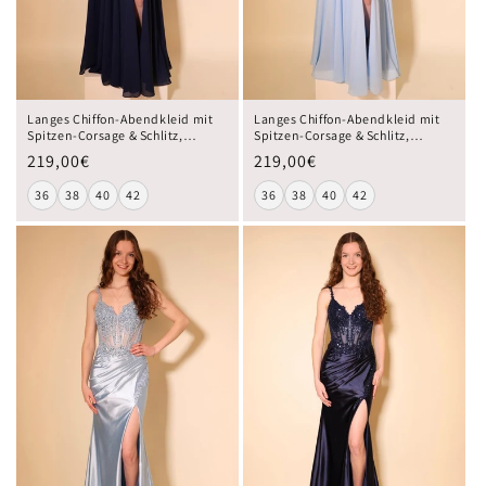
Langes Chiffon-Abendkleid mit
Langes Chiffon-Abendkleid mit
Spitzen-Corsage & Schlitz,
Spitzen-Corsage & Schlitz,
dunkelblau
hellblau
219,00€
219,00€
36
38
40
42
36
38
40
42