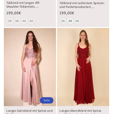
Tüllkleid mit langen Off-
Tüllkleid mit tailliertem Spitzen-
Shoulder-Tüllärmeln,
und Paillettenoberteil,
Spitzenoberteil und Schnürung,
lavendelblau
199,00€
199,00€
altrosa
36
38
40
42
36
38
40
Sale
Langes Satinkleid mit Spitze und
Langes Abendkleid mit Spitze