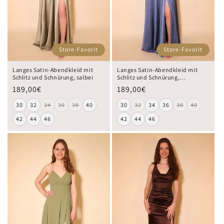
Store-Favorit
Store-Favorit
Langes Satin-Abendkleid mit
Langes Satin-Abendkleid mit
Schlitz und Schnürung, salbei
Schlitz und Schnürung,
taubenblau
189,00€
189,00€
30
32
34
36
38
40
30
32
34
36
38
40
42
44
46
42
44
46