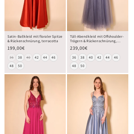
Satin-Ballkleid mit floraler Spitze
Tüll-Abendkleid mit Offshoulder-
& Rückenschnürung, terracotta
Trägern & Rückenschnürung,
graublau
199,00€
239,00€
36
38
40
42
44
46
36
38
40
42
44
46
48
50
48
50