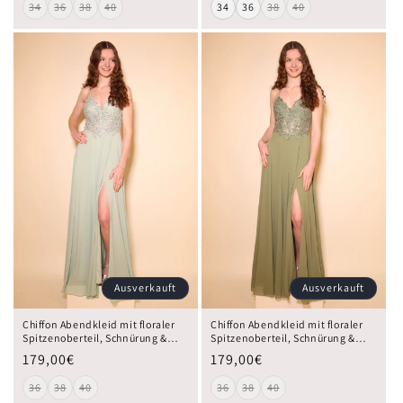
34
36
38
40
34
36
38
40
Ausverkauft
Ausverkauft
Chiffon Abendkleid mit floraler
Chiffon Abendkleid mit floraler
Spitzenoberteil, Schnürung &
Spitzenoberteil, Schnürung &
Schlitz, mint
Schlitz, oliv
179,00€
179,00€
36
38
40
36
38
40