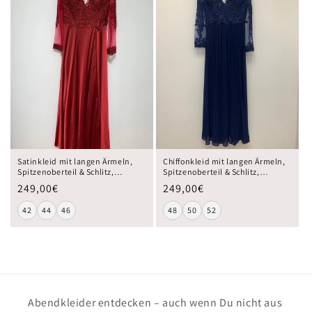
Satinkleid mit langen Ärmeln,
Chiffonkleid mit langen Ärmeln,
Spitzenoberteil & Schlitz,
Spitzenoberteil & Schlitz,
dunkelrot
dunkelblau
249,00€
249,00€
42
44
46
48
50
52
Abendkleider entdecken – auch wenn Du nicht aus