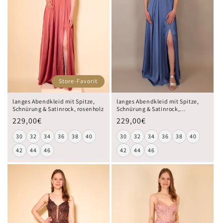
Store-Favorit
langes Abendkleid mit Spitze,
langes Abendkleid mit Spitze,
Schnürung & Satinrock, rosenholz
Schnürung & Satinrock,
taubenblau
229,00€
229,00€
30
32
34
36
38
40
30
32
34
36
38
40
42
44
46
42
44
46