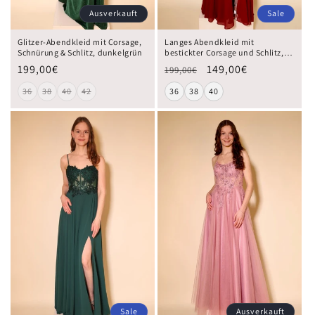
Ausverkauft
Sale
Glitzer-Abendkleid mit Corsage,
Langes Abendkleid mit
Schnürung & Schlitz, dunkelgrün
bestickter Corsage und Schlitz,
dunkelrot
199,00€
149,00€
199,00€
36
38
40
42
36
38
40
Sale
Ausverkauft