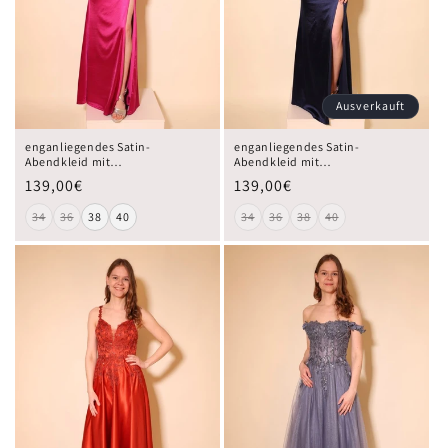
Ausverkauft
enganliegendes Satin-
enganliegendes Satin-
Abendkleid mit
Abendkleid mit
Wasserfallausschnitt und
Wasserfallausschnitt und
139,00€
139,00€
Schnürung, pink
Schnürung, dunkelblau
34
36
38
40
34
36
38
40