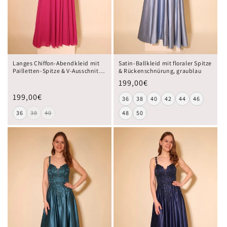
Langes Chiffon-Abendkleid mit
Satin-Ballkleid mit floraler Spitze
Pailletten-Spitze & V-Ausschnitt,
& Rückenschnürung, graublau
pink
199,00€
199,00€
36
38
40
42
44
46
36
38
40
48
50