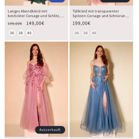
Langes Abendkleid mit
Tüllkleid mit transparenter
bestickter Corsage und Schlitz,
Spitzen-Corsage und Schnürung,
dunkelgrün
rosa
149,00€
199,00€
199,00€
36
38
40
36
38
40
Ausverkauft