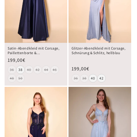
Satin-Abendkleid mit Corsage,
Glitzer-Abendkleid mit Corsage,
Paillettenborte &
Schnürung & Schlitz, hellblau
Rückenschnürung, dunkelblau
199,00€
199,00€
36
38
40
42
44
46
48
50
36
38
40
42