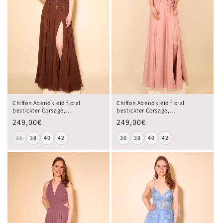
Chiffon Abendkleid floral
Chiffon Abendkleid floral
bestickter Corsage,
bestickter Corsage,
Rückenschnürung und
Rückenschnürung und
249,00€
249,00€
Beinschlitz, rosa
Beinschlitz, braun
36
38
40
42
36
38
40
42