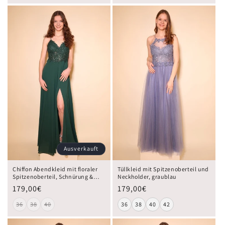
Ausverkauft
Chiffon Abendkleid mit floraler
Tüllkleid mit Spitzenoberteil und
Spitzenoberteil, Schnürung &
Neckholder, graublau
Schlitz, dunkelgrün
179,00€
179,00€
36
38
40
36
38
40
42