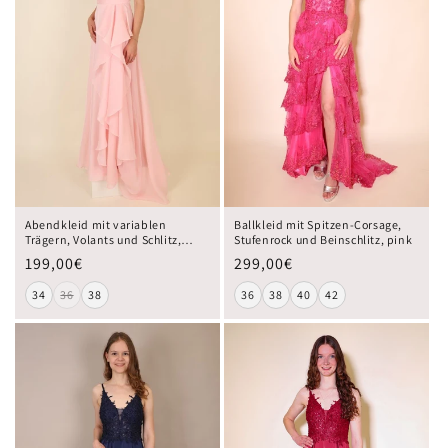
Abendkleid mit variablen
Ballkleid mit Spitzen-Corsage,
Trägern, Volants und Schlitz,
Stufenrock und Beinschlitz, pink
blush pink
199,00€
299,00€
34
36
38
36
38
40
42