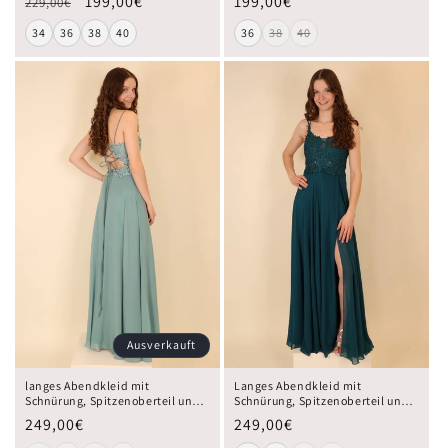
199,00€
199,00€
229,00€
34
36
38
40
36
38
40
Ausverkauft
langes Abendkleid mit
Langes Abendkleid mit
Schnürung, Spitzenoberteil und
Schnürung, Spitzenoberteil und
Schlitz, ozeanwelle
Schlitz, petrol
249,00€
249,00€