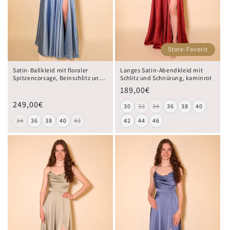
Store-Favorit
Satin-Ballkleid mit floraler
Langes Satin-Abendkleid mit
Spitzencorsage, Beinschlitz und
Schlitz und Schnürung, kaminrot
Rückenschnürung, hellblau
189,00€
249,00€
30
32
34
36
38
40
34
36
38
40
42
42
44
46