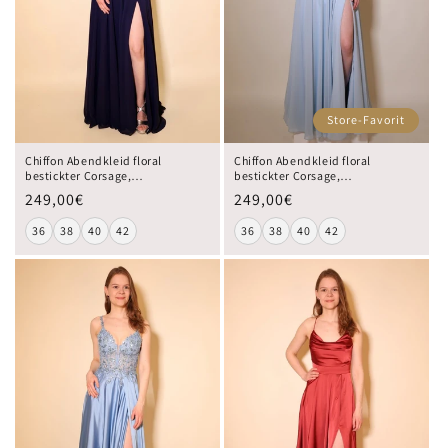
Store-Favorit
Chiffon Abendkleid floral
Chiffon Abendkleid floral
bestickter Corsage,
bestickter Corsage,
Rückenschnürung und
Rückenschnürung und
249,00€
249,00€
Beinschlitz, dunkelblau
Beinschlitz, hellblau
36
38
40
42
36
38
40
42