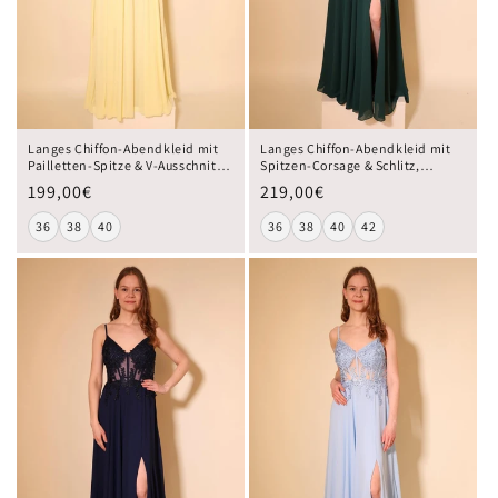
Langes Chiffon-Abendkleid mit
Langes Chiffon-Abendkleid mit
Pailletten-Spitze & V-Ausschnitt,
Spitzen-Corsage & Schlitz,
buttergelb
dunkelgrün
199,00€
219,00€
36
38
40
36
38
40
42