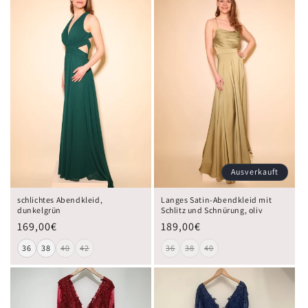
Ausverkauft
schlichtes Abendkleid,
Langes Satin-Abendkleid mit
dunkelgrün
Schlitz und Schnürung, oliv
169,00€
189,00€
36
38
40
42
36
38
40