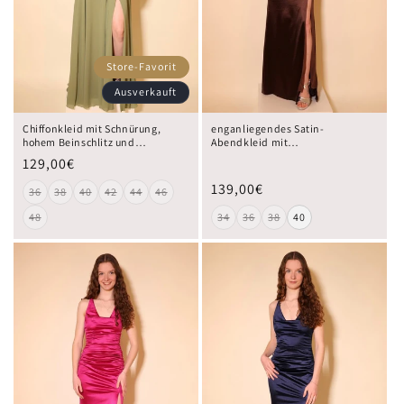
Store-Favorit
Ausverkauft
Chiffonkleid mit Schnürung,
enganliegendes Satin-
hohem Beinschlitz und
Abendkleid mit
Raffungen, oliv
Wasserfallausschnitt und
129,00€
Schnürung, braun
139,00€
36
38
40
42
44
46
48
34
36
38
40