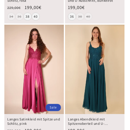
Schlitz, rosa
und U-Ausschnitt, dunkelrot
199,00€
199,00€
229,00€
34
36
38
40
36
38
40
Sale
Langes Satinkleid mit Spitze und
Langes Abendkleid mit
Schlitz, pink
Spitzenoberteil und U-
Ausschnitt, petrol