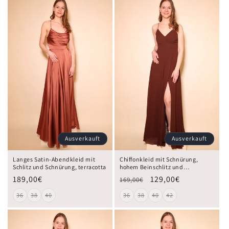
Ausverkauft
Ausverkauft
Langes Satin-Abendkleid mit
Chiffonkleid mit Schnürung,
Schlitz und Schnürung, terracotta
hohem Beinschlitz und
Raffungen, braun
189,00€
129,00€
169,00€
36
38
40
36
38
40
42