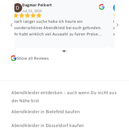
Dagmar Peikert
Jol
Jul 22, 2026
Jul 
Nach langer suche habe ich heute ein
Ich habe
wunderschönes Abendkleid bei euch gefunden.
wunders
Ihr habt wirklich viel Auswahl zu fairen Preisen.
sehr gut
Liebe Astrid, Danke für deine nette Beratung ❤️
(wie imm
Liebe Grüße aus dem Ruhrpott 😊
hat mir 
d
geworden
Show all Reviews
tolles S
Komplim
werde a
weiterem
Abendkleider entdecken – auch wenn Du nicht aus
der Nähe bist
Abendkleider in Bielefeld kaufen
Abendkleider in Düsseldorf kaufen