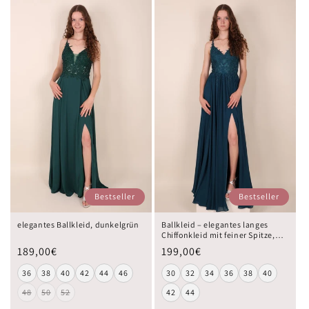
Bestseller
Bestseller
elegantes Ballkleid, dunkelgrün
Ballkleid – elegantes langes
Chiffonkleid mit feiner Spitze,
petrol
189,00€
199,00€
36
38
40
42
44
46
30
32
34
36
38
40
48
50
52
42
44