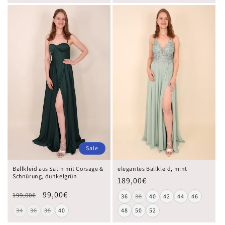
Sale
Ballkleid aus Satin mit Corsage &
elegantes Ballkleid, mint
Schnürung, dunkelgrün
189,00€
99,00€
199,00€
36
38
40
42
44
46
34
36
38
40
48
50
52