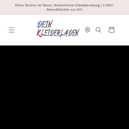
Direkt
Ohne Termin im Store | Kostenfreie Videoberatung | 3.000+
zum
Abendkleider vor Ort
Inhalt
Warenkorb