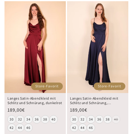
Store-Favorit
Store-Favorit
Langes Satin-Abendkleid mit
Langes Satin-Abendkleid mit
Schlitz und Schnürung, dunkelrot
Schlitz und Schnürung,
dunkelblau
189,00€
189,00€
30
32
34
36
38
40
30
32
34
36
38
40
42
44
46
42
44
46