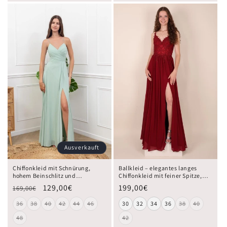
Ausverkauft
Chiffonkleid mit Schnürung,
Ballkleid – elegantes langes
hohem Beinschlitz und
Chiffonkleid mit feiner Spitze,
Raffungen, mint
bordeaux
129,00€
199,00€
169,00€
36
38
40
42
44
46
30
32
34
36
38
40
48
42