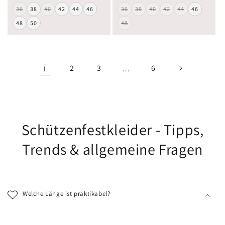
36
38
40
42
44
46
36
38
40
42
44
46
48
50
48
2
3
6
1
…
Schützenfestkleider - Tipps,
Trends & allgemeine Fragen
Welche Länge ist praktikabel?