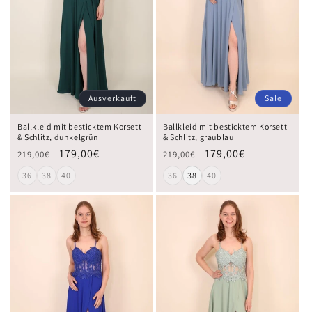
Ausverkauft
Sale
Ballkleid mit besticktem Korsett
Ballkleid mit besticktem Korsett
& Schlitz, dunkelgrün
& Schlitz, graublau
179,00€
179,00€
219,00€
219,00€
36
38
40
36
38
40