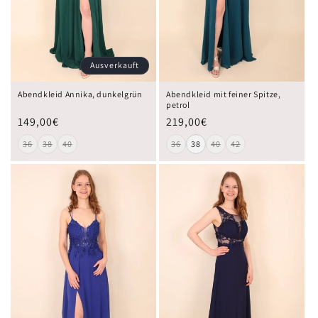
Ausverkauft
Abendkleid Annika, dunkelgrün
Abendkleid mit feiner Spitze,
petrol
149,00€
219,00€
36
38
40
36
38
40
42