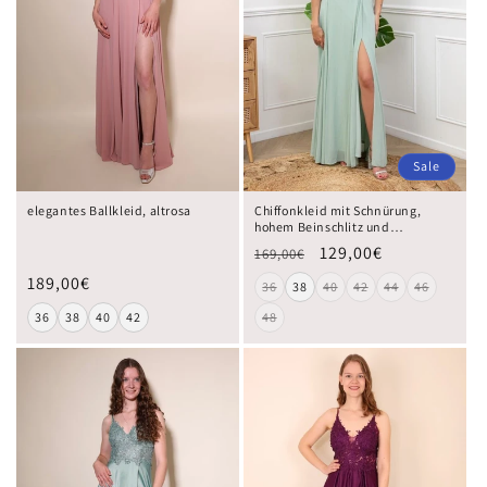
Sale
elegantes Ballkleid, altrosa
Chiffonkleid mit Schnürung,
hohem Beinschlitz und
Raffungen, mint
129,00€
169,00€
189,00€
36
38
40
42
44
46
36
38
40
42
48