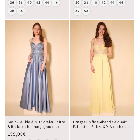
36
38
40
42
44
46
36
38
40
42
44
46
48
50
48
50
Satin-Ballkleid mit floraler Spitze
Langes Chiffon-Abendkleid mit
& Rückenschnürung, graublau
Pailletten-Spitze & V-Ausschnitt,
buttergelb
199,00€