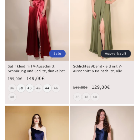
Sale
Ausverkauft
Satinkleid mit V-Ausschnitt,
Schlichtes Abendkleid mit V-
Schnürung und Schlitz, dunkelrot
Ausschnitt & Beinschlitz, oliv
149,00€
199,00€
129,00€
169,00€
36
38
40
42
44
46
48
36
38
40