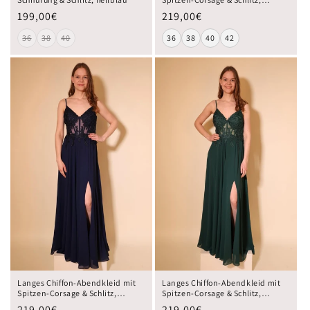
hellblau
199,00€
219,00€
36
38
40
36
38
40
42
Langes Chiffon-Abendkleid mit
Langes Chiffon-Abendkleid mit
Spitzen-Corsage & Schlitz,
Spitzen-Corsage & Schlitz,
dunkelblau
dunkelgrün
219,00€
219,00€