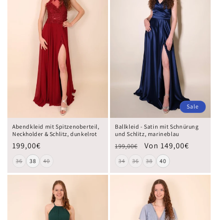
Sale
Abendkleid mit Spitzenoberteil,
Ballkleid - Satin mit Schnürung
Neckholder & Schlitz, dunkelrot
und Schlitz, marineblau
199,00€
Von 149,00€
199,00€
36
38
40
34
36
38
40