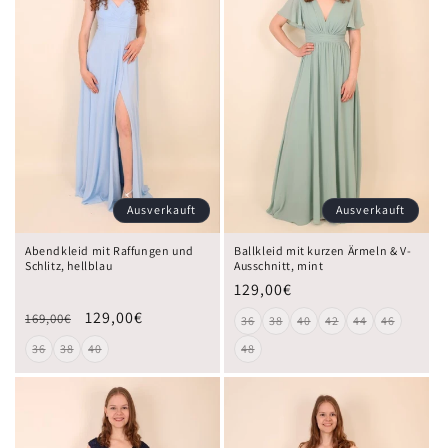
Ausverkauft
Ausverkauft
Abendkleid mit Raffungen und
Ballkleid mit kurzen Ärmeln & V-
Schlitz, hellblau
Ausschnitt, mint
129,00€
129,00€
169,00€
36
38
40
42
44
46
36
38
40
48