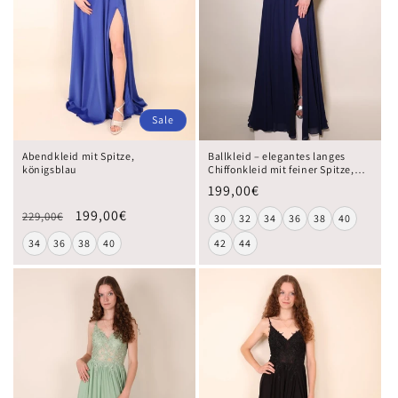
Sale
Abendkleid mit Spitze,
Ballkleid – elegantes langes
königsblau
Chiffonkleid mit feiner Spitze,
dunkelblau
199,00€
199,00€
229,00€
30
32
34
36
38
40
34
36
38
40
42
44