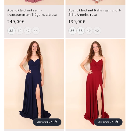
Abendkleid mit semi-
Abendkleid mit Raffungen und T-
transparenten Trägern, altrosa
Shirt Ärmeln, rosa
249,00€
139,00€
38
40
42
44
36
38
40
42
Ausverkauft
Ausverkauft