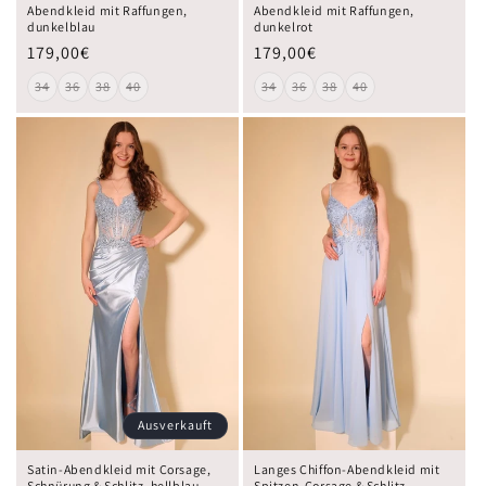
Abendkleid mit Raffungen,
Abendkleid mit Raffungen,
dunkelblau
dunkelrot
179,00€
179,00€
34
36
38
40
34
36
38
40
Ausverkauft
Satin-Abendkleid mit Corsage,
Langes Chiffon-Abendkleid mit
Schnürung & Schlitz, hellblau
Spitzen-Corsage & Schlitz,