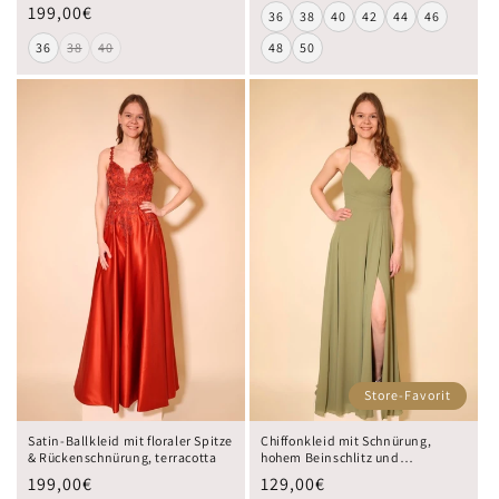
199,00€
36
38
40
42
44
46
36
38
40
48
50
Store-Favorit
Satin-Ballkleid mit floraler Spitze
Chiffonkleid mit Schnürung,
& Rückenschnürung, terracotta
hohem Beinschlitz und
Raffungen, oliv
199,00€
129,00€