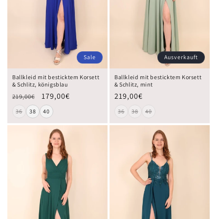
Sale
Ausverkauft
Ballkleid mit besticktem Korsett
Ballkleid mit besticktem Korsett
& Schlitz, königsblau
& Schlitz, mint
179,00€
219,00€
219,00€
36
38
40
36
38
40