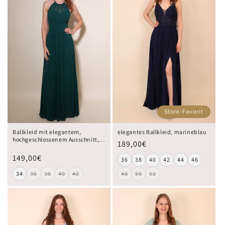
Store-Favorit
elegantes Ballkleid, marineblau
Ballkleid mit elegantem,
hochgeschlossenem Ausschnitt,
189,00€
dunkelgrün
149,00€
36
38
40
42
44
46
34
36
38
40
42
48
50
52