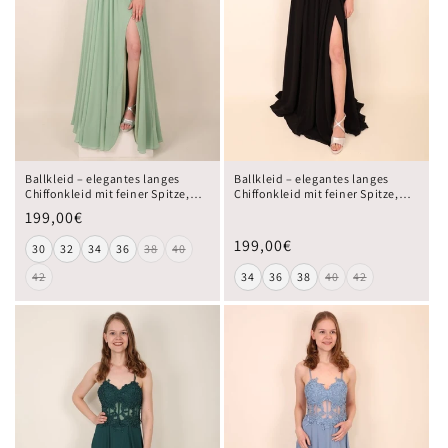
Ballkleid – elegantes langes
Ballkleid – elegantes langes
Chiffonkleid mit feiner Spitze,
Chiffonkleid mit feiner Spitze,
hellgrün
schwarz
199,00€
199,00€
30
32
34
36
38
40
42
34
36
38
40
42