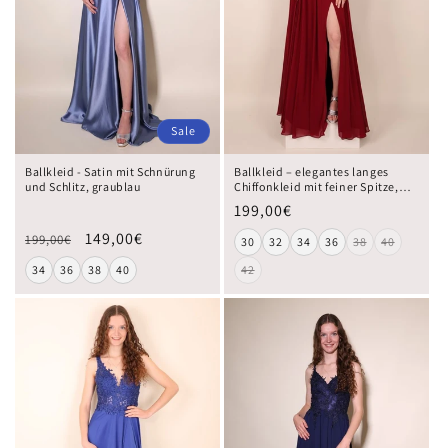
Sale
Ballkleid - Satin mit Schnürung
Ballkleid – elegantes langes
und Schlitz, graublau
Chiffonkleid mit feiner Spitze,
bordeaux
199,00€
149,00€
199,00€
30
32
34
36
38
40
34
36
38
40
42