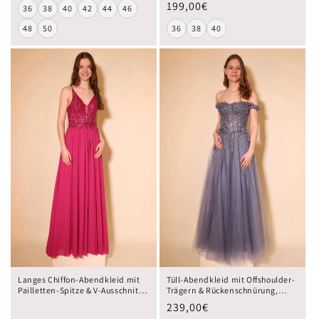
199,00€
36
38
40
42
44
46
48
50
36
38
40
Langes Chiffon-Abendkleid mit
Tüll-Abendkleid mit Offshoulder-
Pailletten-Spitze & V-Ausschnitt,
Trägern & Rückenschnürung,
pink
graublau
239,00€