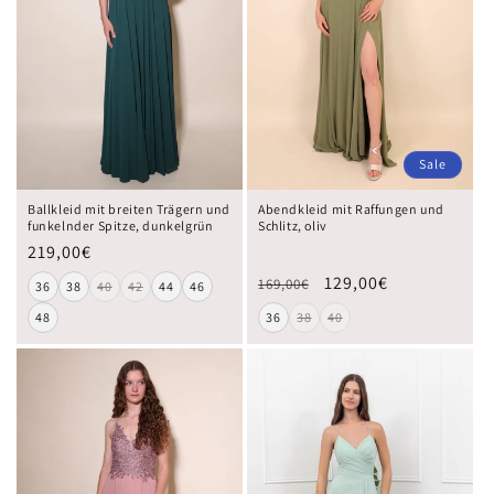
Sale
Ballkleid mit breiten Trägern und
Abendkleid mit Raffungen und
funkelnder Spitze, dunkelgrün
Schlitz, oliv
219,00€
129,00€
169,00€
36
38
40
42
44
46
48
36
38
40