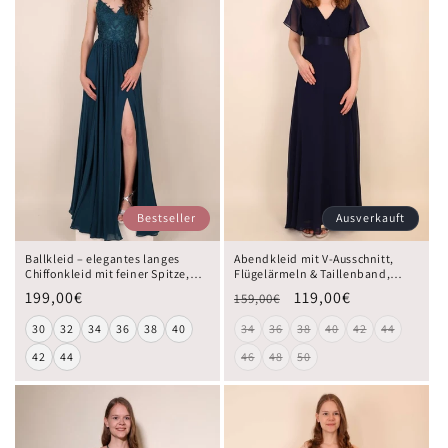
Bestseller
Ausverkauft
Ballkleid – elegantes langes
Abendkleid mit V-Ausschnitt,
Chiffonkleid mit feiner Spitze,
Flügelärmeln & Taillenband,
petrol
dunkelblau
199,00€
119,00€
159,00€
30
32
34
36
38
40
34
36
38
40
42
44
42
44
46
48
50