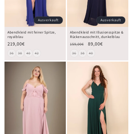
Ausverkauft
Ausverkauft
Abendkleid mit feiner Spitze,
Abendkleid mit Illusionsspitze &
royalblau
Rückenausschnitt, dunkelblau
219,00€
89,00€
159,00€
36
38
40
42
36
38
40