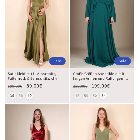
Sale
Sale
Satinkleid mit U-Ausschnitt,
Große Größen Abendkleid mit
Faltenrock & Beinschlitz, oliv
langen Armen und Raffungen,
dunkelgrün
89,00€
199,00€
199,00€
229,00€
36
38
40
48
50
52
54