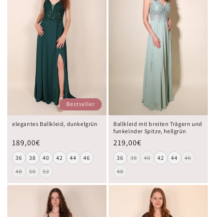
Bestseller
elegantes Ballkleid, dunkelgrün
Ballkleid mit breiten Trägern und
funkelnder Spitze, hellgrün
189,00€
219,00€
36
38
40
42
44
46
36
38
40
42
44
46
48
50
52
48