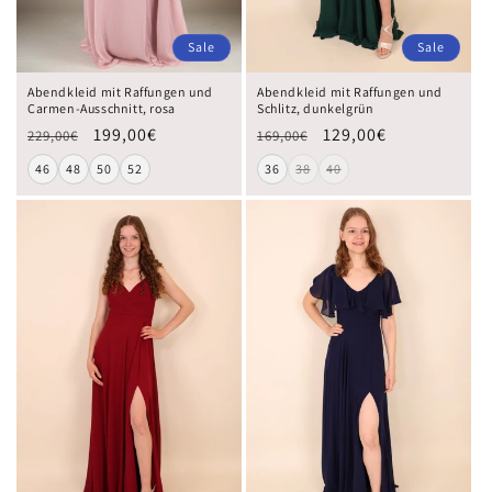
Sale
Sale
Abendkleid mit Raffungen und
Abendkleid mit Raffungen und
Carmen-Ausschnitt, rosa
Schlitz, dunkelgrün
199,00€
129,00€
229,00€
169,00€
46
48
50
52
36
38
40