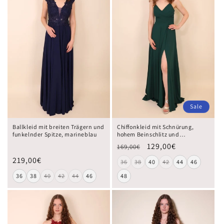
Sale
Ballkleid mit breiten Trägern und
Chiffonkleid mit Schnürung,
funkelnder Spitze, marineblau
hohem Beinschlitz und
Raffungen, dunkelgrün
129,00€
169,00€
219,00€
36
38
40
42
44
46
36
38
40
42
44
46
48