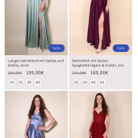
Sale
Sale
Langes Satinkleid mit Spitze und
Satinkleid mit Spitze,
Schlitz, mint
Spaghettiträgern & Schlitz, lila
199,00€
169,00€
229,00€
219,00€
34
36
38
40
36
38
40
42