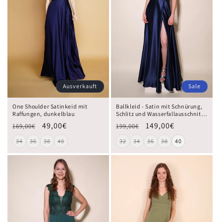
Ausverkauft
Sale
One Shoulder Satinkeid mit
Ballkleid - Satin mit Schnürung,
Raffungen, dunkelblau
Schlitz und Wasserfallausschnitt,
marineblau
49,00€
149,00€
169,00€
199,00€
34
36
38
40
32
34
36
38
40