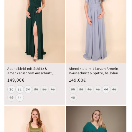
Abendkleid mit Schlitz &
Abendkleid mit kurzen Ärmeln,
amerikanischem Ausschnitt,
V-Ausschnitt & Spitze, hellblau
dunkelgrün
149,00€
149,00€
30
32
34
36
38
40
36
38
40
42
44
46
42
44
48